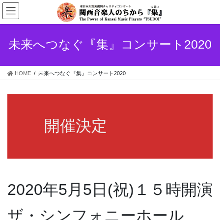
コ
ナ
ン
ビ
テ
ゲ
ン
ー
未来へつなぐ『集』コンサート2020
ツ
シ
へ
ョ
ス
ン
HOME
未来へつなぐ『集』コンサート2020
キ
に
ッ
移
プ
動
開催決定
2020年5月5日(祝)１５時開演
ザ・シンフォニーホール