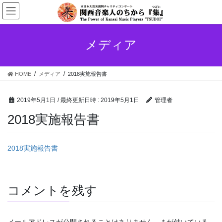
コ
ナ
ン
ビ
テ
ゲ
ン
ー
メディア
ツ
シ
へ
ョ
ス
ン
HOME
メディア
2018実施報告書
キ
に
ッ
移
プ
動
2019年5月1日
/ 最終更新日時 :
2019年5月1日
管理者
2018実施報告書
2018実施報告書
コメントを残す