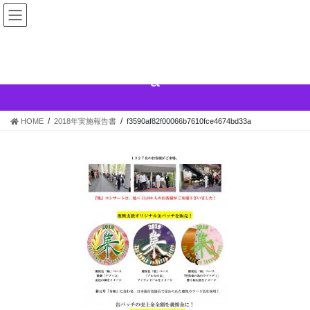
コ
ナ
ン
ビ
テ
ゲ
ン
ー
f3590af82f00066b7610fce4674bd33
ツ
シ
a
へ
ョ
ス
ン
キ
に
HOME
2018年実施報告書
f3590af82f00066b7610fce4674bd33a
ッ
移
プ
動