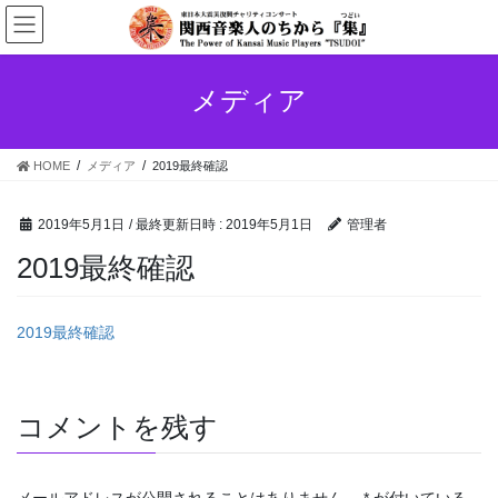
コ
ナ
ン
ビ
テ
ゲ
ン
ー
メディア
ツ
シ
へ
ョ
ス
ン
HOME
メディア
2019最終確認
キ
に
ッ
移
プ
動
2019年5月1日
/ 最終更新日時 :
2019年5月1日
管理者
2019最終確認
2019最終確認
コメントを残す