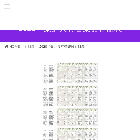
コ
ナ
ン
ビ
テ
ゲ
ン
ー
2020『集』共有管楽器香盤表
ツ
シ
へ
ョ
ス
ン
HOME
香盤表
2020『集』共有管楽器香盤表
キ
に
ッ
移
プ
動